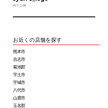
稿
内で公開
ナ
ビ
ゲ
お近くの店舗を探す
ー
熊本市
シ
合志市
ョ
菊池郡
ン
宇土市
宇城市
八代市
山鹿市
玉名郡