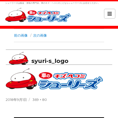
シューリーズは板金・塗装の専門店。車のキズ・ヘコミのことならシューリーズにお任せください。
前の画像
次の画像
syuri-s_logo
投
フ
2018年9月1日
369 × 80
稿
ル
日:
サ
イ