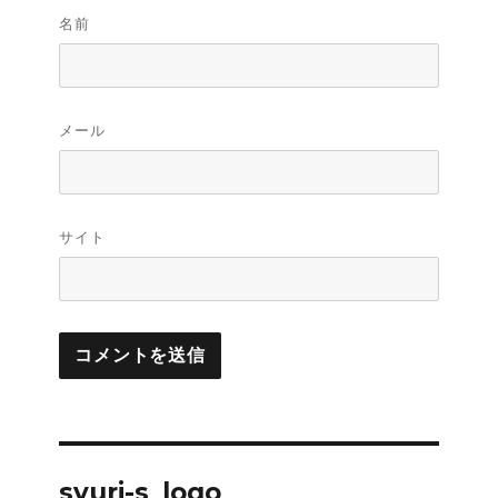
名前
メール
サイト
投
syuri-s_logo