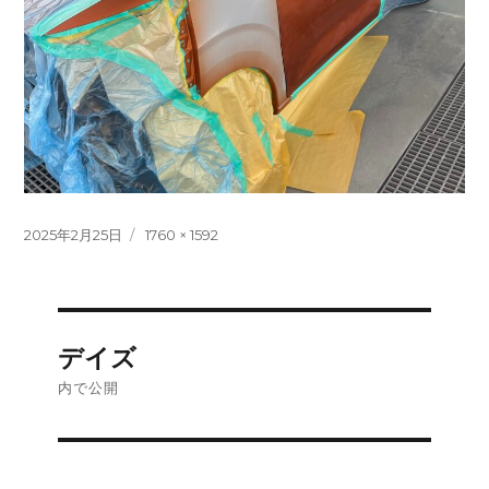
投
フ
2025年2月25日
1760 × 1592
稿
ル
日:
サ
イ
ズ
投
デイズ
稿
内で公開
ナ
ビ