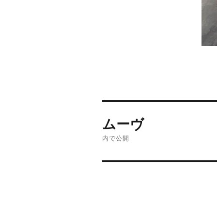
投
ムーヴ
稿
内で公開
ナ
ビ
ゲ
ー