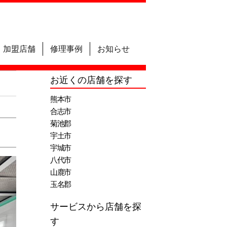
加盟店舗
修理事例
お知らせ
お近くの店舗を探す
熊本市
合志市
菊池郡
宇土市
宇城市
八代市
山鹿市
玉名郡
サービスから店舗を探
す