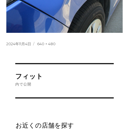
投
フ
2024年11月4日
640 × 480
稿
ル
日:
サ
イ
ズ
投
フィット
稿
内で公開
ナ
ビ
ゲ
お近くの店舗を探す