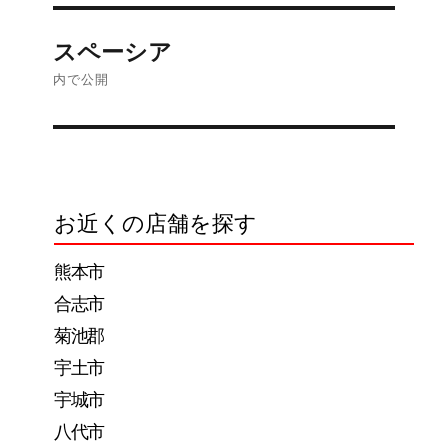
イ
ズ
投
スペーシア
稿
内で公開
ナ
ビ
ゲ
お近くの店舗を探す
ー
熊本市
シ
合志市
ョ
菊池郡
ン
宇土市
宇城市
八代市