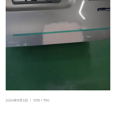
投
フ
2024年9月3日
1019 × 790
稿
ル
日:
サ