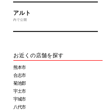
イ
ズ
投
アルト
稿
内で公開
ナ
ビ
ゲ
お近くの店舗を探す
ー
熊本市
シ
合志市
ョ
菊池郡
ン
宇土市
宇城市
八代市