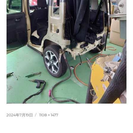
投
フ
2024年7月19日
1108 × 1477
稿
ル
日:
サ