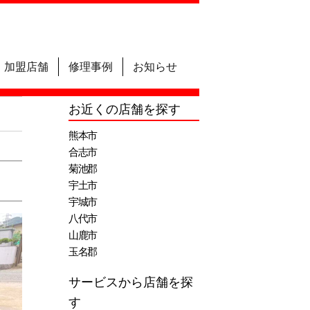
加盟店舗
修理事例
お知らせ
お近くの店舗を探す
熊本市
合志市
菊池郡
宇土市
宇城市
八代市
山鹿市
玉名郡
サービスから店舗を探
す