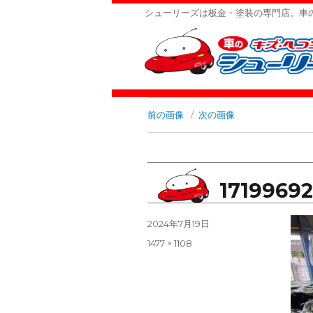
シューリーズは板金・塗装の専門店。車
前の画像
次の画像
1719969
投
2024年7月19日
稿
フ
1477 × 1108
日:
ル
サ
イ
ズ