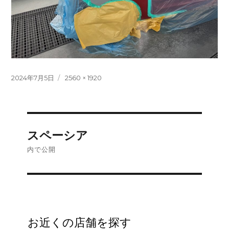
投
フ
2024年7月5日
2560 × 1920
稿
ル
日:
サ
イ
ズ
投
スペーシア
稿
内で公開
ナ
ビ
ゲ
お近くの店舗を探す