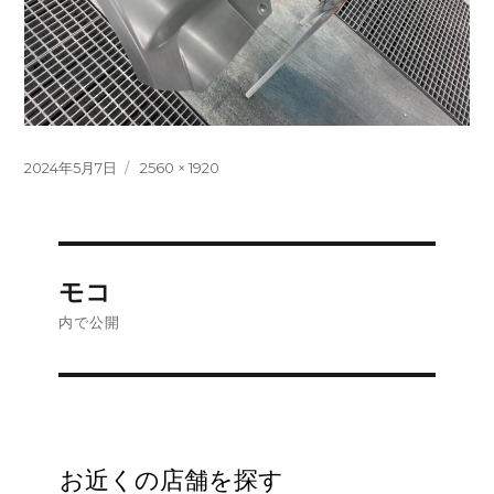
投
フ
2024年5月7日
2560 × 1920
稿
ル
日:
サ
イ
ズ
投
モコ
稿
内で公開
ナ
ビ
ゲ
お近くの店舗を探す