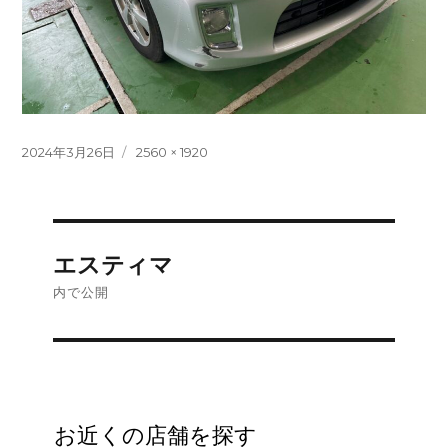
投
フ
2024年3月26日
2560 × 1920
稿
ル
日:
サ
イ
ズ
投
エスティマ
稿
内で公開
ナ
ビ
ゲ
お近くの店舗を探す