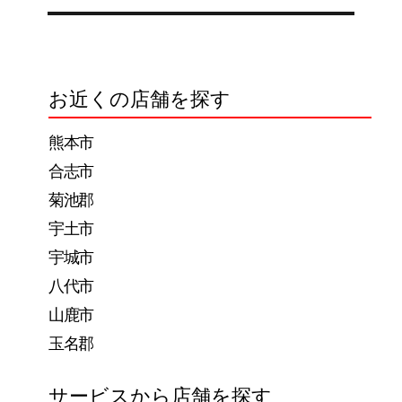
ナ
ビ
ゲ
お近くの店舗を探す
ー
熊本市
シ
合志市
ョ
菊池郡
ン
宇土市
宇城市
八代市
山鹿市
玉名郡
サービスから店舗を探す