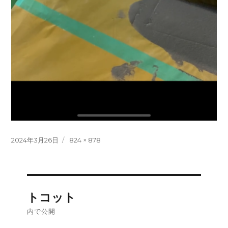
投
フ
2024年3月26日
824 × 878
稿
ル
日:
サ
イ
ズ
投
トコット
稿
内で公開