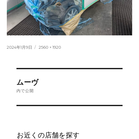
投
フ
2024年1月9日
2560 × 1920
稿
ル
日:
サ
イ
ズ
投
ムーヴ
稿
内で公開
ナ
ビ
ゲ
お近くの店舗を探す