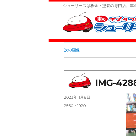
シューリーズは板金・塗装の専門店。車
次の画像
IMG-428
投
2023年11月8日
稿
フ
2560 × 1920
日:
ル
サ
イ
ズ