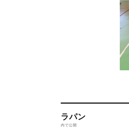
投
ラパン
稿
内で公開