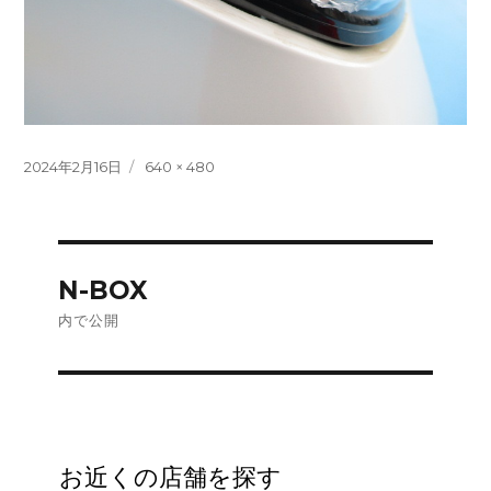
投
フ
2024年2月16日
640 × 480
稿
ル
日:
サ
イ
ズ
投
N-BOX
稿
内で公開
ナ
ビ
ゲ
お近くの店舗を探す