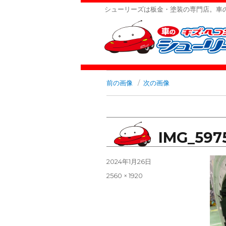
シューリーズは板金・塗装の専門店。車
前の画像
次の画像
IMG_597
投
2024年1月26日
稿
フ
2560 × 1920
日:
ル
サ
イ
ズ