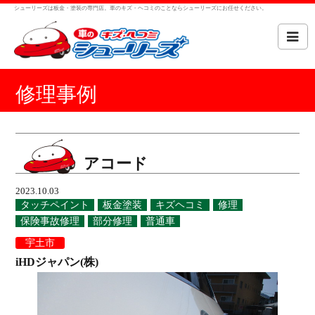
シューリーズは板金・塗装の専門店。車のキズ・ヘコミのことならシューリーズにお任せください。
修理事例
アコード
2023.10.03
タッチペイント
板金塗装
キズヘコミ
修理
保険事故修理
部分修理
普通車
宇土市
iHDジャパン(株)