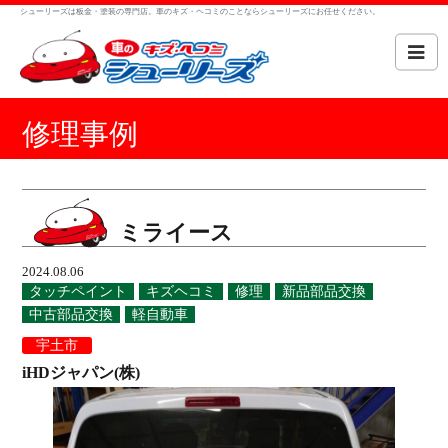
シューリーズは板金・塗装の専門店。車のキズ・ヘコミのことならシューリーズにお任せください。
修理事例
ミライース
2024.08.06
タッチペイント
キズヘコミ
修理
新品部品交換
中古部品交換
軽自動車
宇土市
iHDジャパン(株)