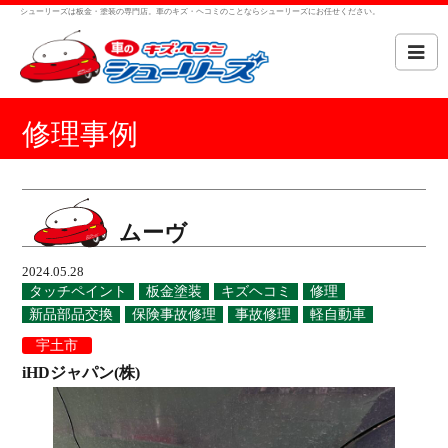
シューリーズは板金・塗装の専門店。車のキズ・ヘコミのことならシューリーズにお任せください。
修理事例
ムーヴ
2024.05.28
タッチペイント
板金塗装
キズヘコミ
修理
新品部品交換
保険事故修理
事故修理
軽自動車
宇土市
iHDジャパン(株)