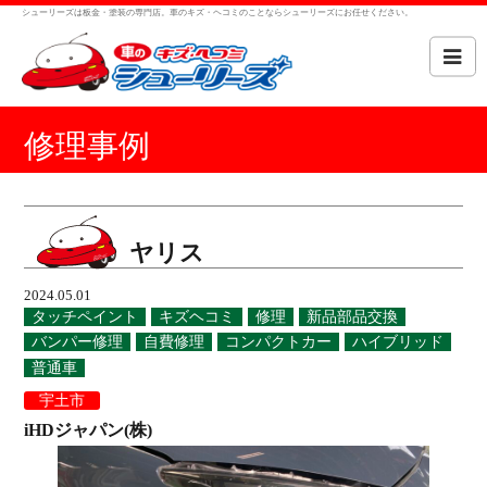
シューリーズは板金・塗装の専門店。車のキズ・ヘコミのことならシューリーズにお任せください。
修理事例
ヤリス
2024.05.01
タッチペイント
キズヘコミ
修理
新品部品交換
バンパー修理
自費修理
コンパクトカー
ハイブリッド
普通車
宇土市
iHDジャパン(株)